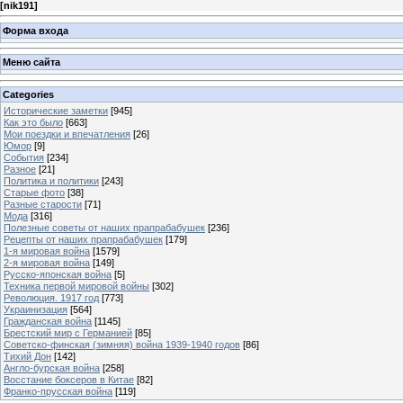
[
nik191
]
Форма входа
Меню сайта
Categories
Исторические заметки
[945]
Как это было
[663]
Мои поездки и впечатления
[26]
Юмор
[9]
События
[234]
Разное
[21]
Политика и политики
[243]
Старые фото
[38]
Разные старости
[71]
Мода
[316]
Полезные советы от наших прапрабабушек
[236]
Рецепты от наших прапрабабушек
[179]
1-я мировая война
[1579]
2-я мировая война
[149]
Русско-японская война
[5]
Техника первой мировой войны
[302]
Революция. 1917 год
[773]
Украинизация
[564]
Гражданская война
[1145]
Брестский мир с Германией
[85]
Советско-финская (зимняя) война 1939-1940 годов
[86]
Тихий Дон
[142]
Англо-бурская война
[258]
Восстание боксеров в Китае
[82]
Франко-прусская война
[119]