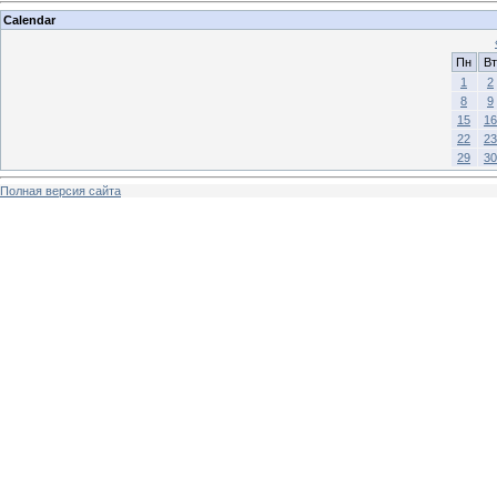
Calendar
Пн
Вт
1
2
8
9
15
16
22
23
29
30
Полная версия сайта