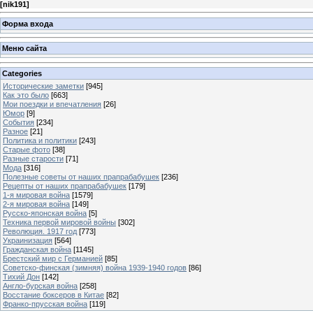
[
nik191
]
Форма входа
Меню сайта
Categories
Исторические заметки
[945]
Как это было
[663]
Мои поездки и впечатления
[26]
Юмор
[9]
События
[234]
Разное
[21]
Политика и политики
[243]
Старые фото
[38]
Разные старости
[71]
Мода
[316]
Полезные советы от наших прапрабабушек
[236]
Рецепты от наших прапрабабушек
[179]
1-я мировая война
[1579]
2-я мировая война
[149]
Русско-японская война
[5]
Техника первой мировой войны
[302]
Революция. 1917 год
[773]
Украинизация
[564]
Гражданская война
[1145]
Брестский мир с Германией
[85]
Советско-финская (зимняя) война 1939-1940 годов
[86]
Тихий Дон
[142]
Англо-бурская война
[258]
Восстание боксеров в Китае
[82]
Франко-прусская война
[119]