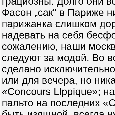
грациозны. Долго они в
Фасон „сак" в Париже ни
парижанка слишком дор
надевать на себя бесф
сожалению, наши москв
следуют за модой. Во в
сделано исключительно
или для вечера, но ник
«Соnсоurs Llppiquе»; н
пальто на последних «С
быть изящной, всегда н