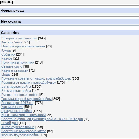
[
nik191
]
Форма входа
Меню сайта
Categories
Исторические заметки
[945]
Как это было
[663]
Мои поездки и впечатления
[26]
Юмор
[9]
События
[234]
Разное
[21]
Политика и политики
[243]
Старые фото
[38]
Разные старости
[71]
Мода
[316]
Полезные советы от наших прапрабабушек
[236]
Рецепты от наших прапрабабушек
[179]
1-я мировая война
[1579]
2-я мировая война
[149]
Русско-японская война
[5]
Техника первой мировой войны
[302]
Революция. 1917 год
[773]
Украинизация
[564]
Гражданская война
[1145]
Брестский мир с Германией
[85]
Советско-финская (зимняя) война 1939-1940 годов
[86]
Тихий Дон
[142]
Англо-бурская война
[258]
Восстание боксеров в Китае
[82]
Франко-прусская война
[119]